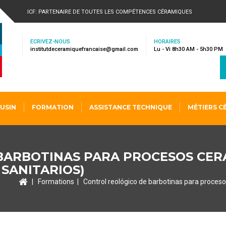
RECHERCH
ICF: PARTENAIRE DE TOUTES LES COMPÉTENCES CÉRAMIQUES
ECRIVEZ-NOUS
HORAIRES
institutdeceramiquefrancaise@gmail.com
Lu - Vi 8h30 AM - 5h30 PM
USIN
FORMATION
ASSISTANCE TECHNIQUE
MÉTIERS C
BARBOTINAS PARA PROCESOS CERÁ
SANITARIOS)
|
Formations
|
Control reológico de barbotinas para proceso